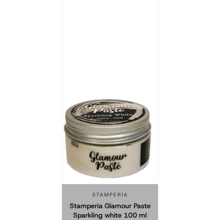
STAMPERIA
Stamperia Glamour Paste
Sparkling white 100 ml