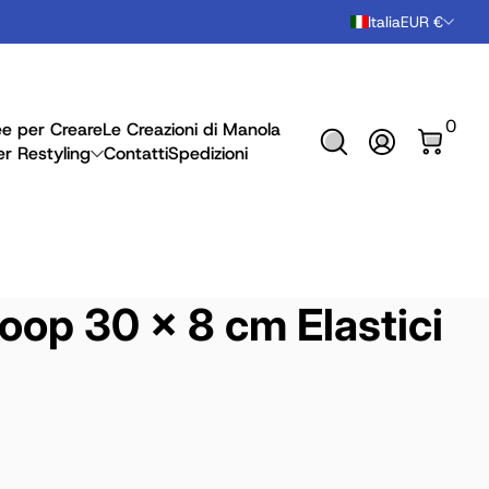
Italia
EUR €
0 arti
0
ee per Creare
Le Creazioni di Manola
Accedi
er Restyling
Contatti
Spedizioni
loop 30 x 8 cm Elastici