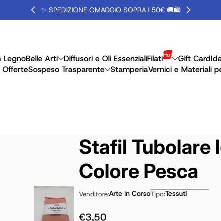
✨ SPEDIZIONE OMAGGIO SOPRA I 50€ 🚚🛍️
Hot
n Legno
Belle Arti
Diffusori e Oli Essenziali
Filati
Gift Card
Id
 Offerte
Sospeso Trasparente
Stamperia
Vernici e Materiali p
Stafil Tubolare 
Colore Pesca
Arte In Corso
Tessuti
Venditore:
Tipo:
€3,50