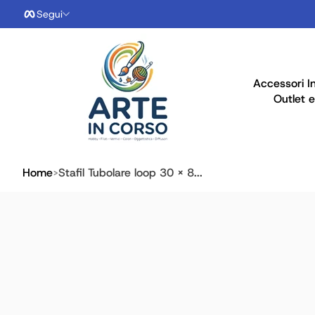
Segui
Salta al contenuto
Accessori I
Outlet e
Home
Stafil Tubolare loop 30 x 8...
Vai alle info prodotto