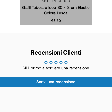
ARTE IN CORSO
Stafil Tubolare loop 30 x 8 cm Elastici
Colore Pesca
€3,50
Prezzo normale
Recensioni Clienti
Sii il primo a scrivere una recensione
Esaurito
Scrivi una recensione