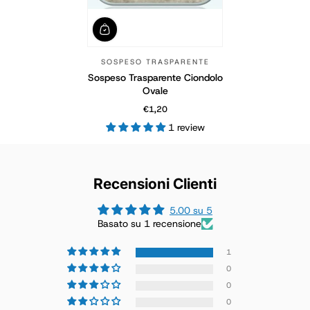
SOSPESO TRASPARENTE
Sospeso Trasparente Ciondolo
Ovale
€1,20
Prezzo normale
1 review
Recensioni Clienti
5.00 su 5
Basato su 1 recensione
1
0
0
0