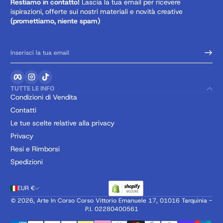
Restiamo in contatto!
Lascia la tua email per ricevere
ispirazioni, offerte sui nostri materiali e novità creative
(promettiamo, niente spam)
Inserisci la tua email
Facebook
Instagram
TikTok
TUTTE LE INFO
Condizioni di Vendita
Contatti
Le tue scelte relative alla privacy
Privacy
Resi e Rimborsi
Spedizioni
EUR €
© 2026,
Arte In Corso
Corso Vittorio Emanuele 17, 01016 Tarquinia -
P.I. 02280400561
Metodi di pagamento