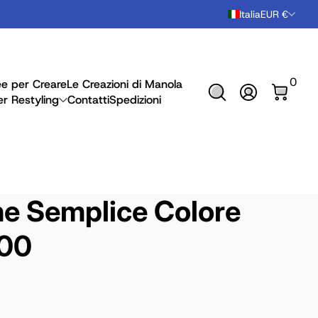
Italia
EUR €
0 arti
0
ee per Creare
Le Creazioni di Manola
Accedi
er Restyling
Contatti
Spedizioni
ne Semplice Colore
500