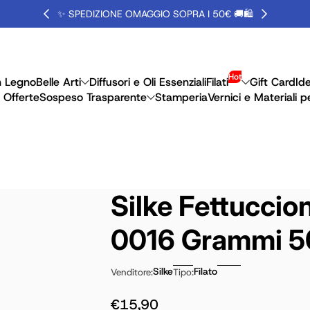
✨ SPEDIZIONE OMAGGIO SOPRA I 50€ 🚚🛍️
Hot
n Legno
Belle Arti
Diffusori e Oli Essenziali
Filati
Gift Card
Id
 Offerte
Sospeso Trasparente
Stamperia
Vernici e Materiali p
Silke Fettuccio
0016 Grammi 
Silke
Filato
Venditore:
Tipo:
€15,90