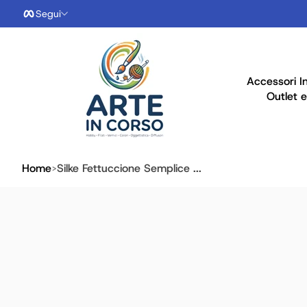
Segui
Salta al contenuto
Accessori I
Outlet e
Home
Silke Fettuccione Semplice ...
ai alle info prodotto