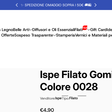
✨ SPEDIZIONE OMAGGIO SOPRA I 50€ 🚚🛍️
Hot
n Legno
Belle Arti
Diffusori e Oli Essenziali
Filati
Gift Card
Id
 Offerte
Sospeso Trasparente
Stamperia
Vernici e Materiali p
Ispe Filato Gom
Colore 0028
Ispe
Filato
Venditore:
Tipo:
€4,90