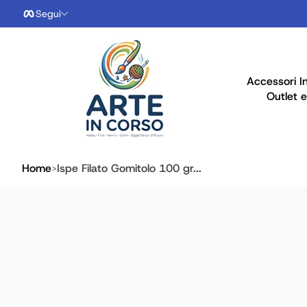
Segui
Salta al contenuto
Accessori I
Outlet e
Home
Ispe Filato Gomitolo 100 gr...
ai alle info prodotto