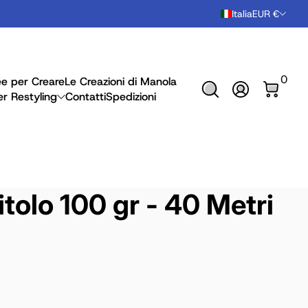
Italia
EUR €
0 arti
0
ee per Creare
Le Creazioni di Manola
Accedi
er Restyling
Contatti
Spedizioni
itolo 100 gr - 40 Metri