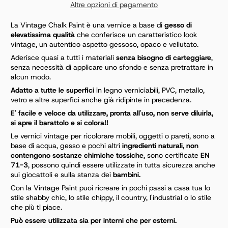
Altre opzioni di pagamento
La Vintage Chalk Paint è una vernice a base di
gesso di
elevatissima qualità
che conferisce un caratteristico look
vintage, un autentico aspetto gessoso, opaco e vellutato.
Aderisce quasi a tutti i materiali
senza bisogno di carteggiare
,
senza necessità di applicare uno sfondo e senza pretrattare in
alcun modo.
Adatto a tutte le superfici
in legno verniciabili, PVC, metallo,
vetro e altre superfici anche già ridipinte in precedenza.
E' facile e veloce da utilizzare, pronta all'uso, non serve diluirla,
si apre il barattolo e si colora!!
Le vernici vintage per ricolorare mobili, oggetti o pareti, sono a
base di acqua, gesso e pochi altri
ingredienti naturali, non
contengono sostanze chimiche tossiche
, sono certificate
EN
71-3
, possono quindi essere utilizzate in tutta sicurezza anche
sui giocattoli e sulla stanza dei
bambini.
Con la Vintage Paint puoi ricreare in pochi passi a casa tua lo
stile shabby chic, lo stile chippy, il country, l'industrial o lo stile
che più ti piace.
Può essere utilizzata sia per interni che per esterni.